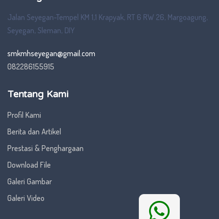
Jalan Seyegan-Tempel KM 1,1 Krapyak, RT 6 RW 26, Margoagung,
Seyegan, Sleman, DIY
smkmhseyegan@gmail.com
082286155915
Tentang Kami
Profil Kami
Berita dan Artikel
Prestasi & Penghargaan
Download File
Galeri Gambar
Galeri Video