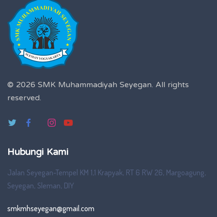
© 2026 SMK Muhammadiyah Seyegan.
All rights
reserved.
Hubungi Kami
Jalan Seyegan-Tempel KM 1,1 Krapyak, RT 6 RW 26, Margoagung,
Seyegan, Sleman, DIY
smkmhseyegan@gmail.com