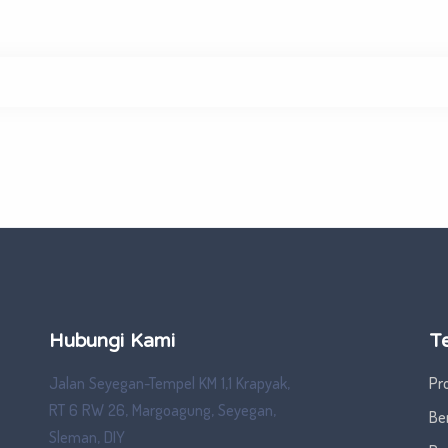
Hubungi Kami
T
Jalan Seyegan-Tempel KM 1,1 Krapyak,
Pro
RT 6 RW 26, Margoagung, Seyegan,
Ber
Sleman, DIY