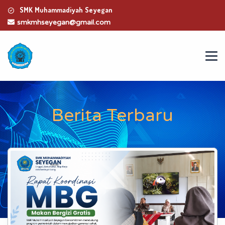
SMK Muhammadiyah Seyegan
smkmhseyegan@gmail.com
Berita Terbaru