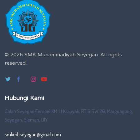
© 2026 SMK Muhammadiyah Seyegan.
All rights
reserved.
Hubungi Kami
Jalan Seyegan-Tempel KM 1,1 Krapyak, RT 6 RW 26, Margoagung,
Seyegan, Sleman, DIY
smkmhseyegan@gmail.com