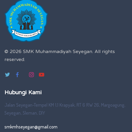
© 2026 SMK Muhammadiyah Seyegan.
All rights
reserved.
Hubungi Kami
Jalan Seyegan-Tempel KM 1,1 Krapyak, RT 6 RW 26, Margoagung,
Seyegan, Sleman, DIY
smkmhseyegan@gmail.com