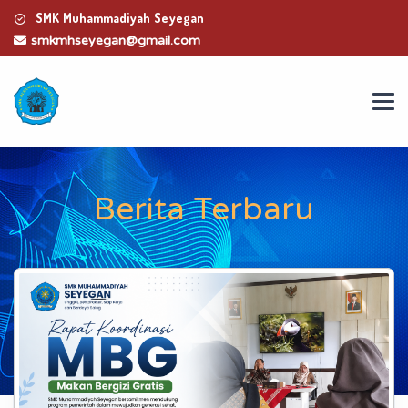
SMK Muhammadiyah Seyegan
smkmhseyegan@gmail.com
Berita Terbaru